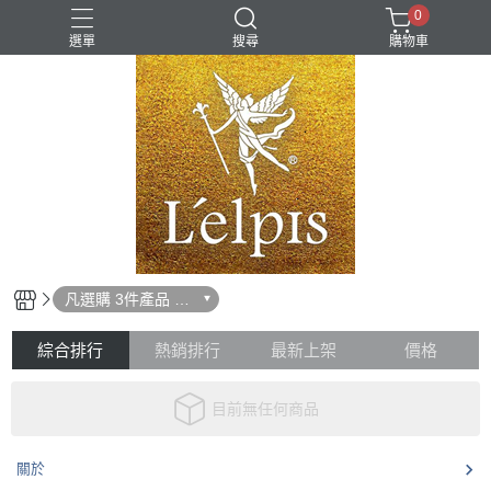
0
選單
搜尋
購物車
凡選購 3件產品 85
折優惠
綜合排行
熱銷排行
最新上架
價格
目前無任何商品
關於